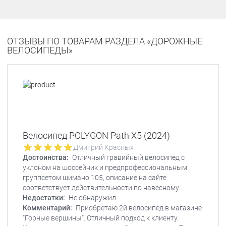
ОТЗЫВЫ ПО ТОВАРАМ РАЗДЕЛА «ДОРОЖНЫЕ
ВЕЛОСИПЕДЫ»
Велосипед POLYGON Path X5 (2024)
Дмитрий Красных
Достоинства:
Отличный гравийный велосипед с
уклоном на шоссейник и предпрофессиональным
группсетом шимано 105, описание на сайте
соответствует действительности по навесному
оборудованию и параметрам. Удобные
Недостатки:
Не обнаружил.
гидравлические пистолеты. Оси новатек Много бонок
Комментарий:
Приобретаю 2й велосипед в магазине
на вилке, раме, дропаутах. Геометрия и
"Горные вершины". Отличный подход к клиенту.