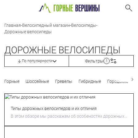
Главная
-
Велосипедный магазин
-
Велосипеды
-
Дорожные велосипеды
ДОРОЖНЫЕ ВЕЛОСИПЕДЫ
Фильтры
По популярности
1
Горные
Шоссейные
Гревелы
Гибридные
Городские
Т
Типы дорожных велосипедов и их отличия
В этом обзоре мы расскажем об особеностях дорожных
велосипедов и их подтипах