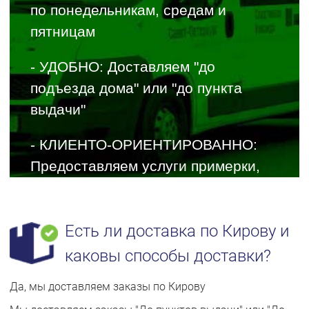
по понедельникам, средам и
пятницам
- УДОБНО: Доставляем "до
подъезда дома" или "до пункта
выдачи"
- КЛИЕНТО-ОРИЕНТИРОВАННО:
Предоставляем услуги примерки,
частичного выкупа
- НАДЕЖНО: Все товары при
Есть ли доставка по Кирову и
перевозке надежно упакованы и
каковы способы доставки?
защищены от повреждений
Да, мы доставляем заказы по Кирову
- БЕЗОПАСНО: Все доставки