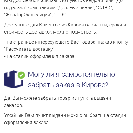
Мы доставляем заказы "До пунктов выдачи" или "До
застрахованы от потери и
подъезда" компаниями "Деловые линии", "СДЭК",
повереждений, 100%-я гарантия
"ЖелДорЭкспедиция", "ПЭК".
возврата или обмена
Доступные для Клиентов из Кирова варианты, сроки и
стоимость доставкок можно посмотреть:
- на странице интересующего Вас товара, нажав кнопку
"Рассчитать доставку",
- на стадии оформления заказа.
Могу ли я самостоятельно
забрать заказ в Кирове?
Да, Вы можете забрать товар из пункта выдачи
заказов.
Удобный Вам пункт выдачи можно выбрать на стадии
оформления заказа.